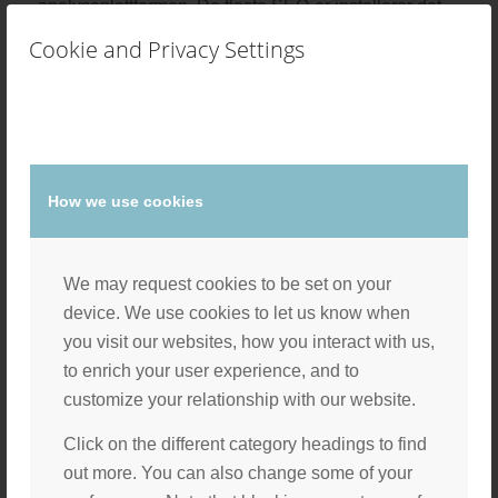
analyseplattformen. De fleste SEO-er installerer det
som standard. Du bør merke deg at Google har nå
Cookie and Privacy Settings
gått over til en ny type analyse kjent som GA4. Hvis
du er usikker, kan du ganske enkelt følge Googles
instruksjoner for å konfigurere både Universal
Analytics (tradisjonell) og GA4 samtidig (i hvert fall
inntil Google avvikler Universal Analytics.)
How we use cookies
Hvis du heller ikke vil bruke et Google-produkt, finnes
det mange alternativer som Matomo, Statcounter og
mer. Når DigiPoint Solution leverer en nettside
We may request cookies to be set on your
innstalleres som standard
Google Site kit
. Denne
device. We use cookies to let us know when
applikasjonen begynner å måle alle Google tall med
you visit our websites, how you interact with us,
en gang nettstedet er publisert. For mer informasjon
to enrich your user experience, and to
bruk kontaktskjemaet
på kontakt siden vår.
customize your relationship with our website.
Click on the different category headings to find
out more. You can also change some of your
2. Registrer deg i søkemotorer