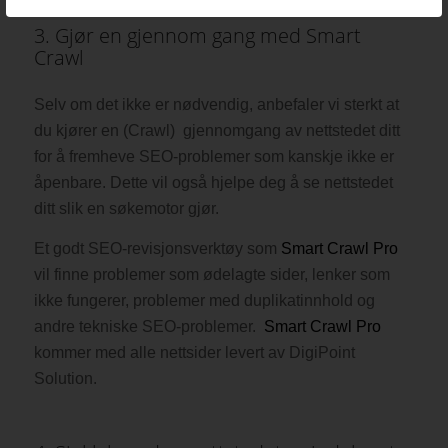
3. Gjør en gjennom gang med Smart
Crawl
Selv om det ikke er nødvendig, anbefaler vi sterkt at
du kjører en (Crawl) gjennomgang av nettstedet ditt
for å fremheve SEO-problemer som kanskje ikke er
åpenbare. Dette vil også hjelpe deg å se nettstedet
ditt slik en søkemotor gjør.
Et godt SEO-revisjonsverktøy som
Smart Crawl Pro
vil finne problemer som ødelagte sider, lenker som
ikke fungerer, problemer med duplikatinnhold og
andre tekniske SEO-problemer.
Smart Crawl Pro
kommer med alle nettsider levert av DigiPoint
Solution.