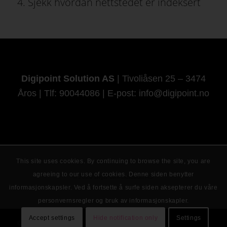
4. Sjekk hvordan nettstedet er indeksert
Digipoint Solution AS
| Tivoliåsen 25 – 3474
Åros | Tlf: 90044086 | E-post: info@digipoint.no
This site uses cookies. By continuing to browse the site, you are
agreeing to our use of cookies. Denne siden benytter
©
2026
DigiPoint Solution AS.
informasjonskapsler. Ved å fortsette å surfe siden aksepterer du våre
personvernsregler og bruk av informasjonskapler.
Accept settings
Hide notification only
Settings
© Digipoint Solution AS